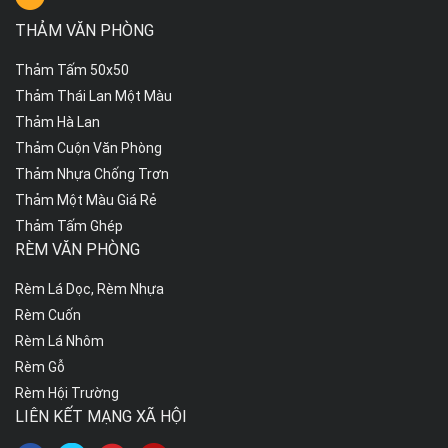
còn có khả năng chống trơn trượt, chống bụi bẩn rất tốt nữa.
THẢM VĂN PHÒNG
Vậy làm sao để chọn lựa được một tấm trải sàn phù hợp với
văn phòng của bạn? Bài viết hôm nay sẽ mách cho bạn những
Thảm Tấm 50x50
cách lựa chọn thảm văn phòng đẹp giá rẻ trên thị trường hiện
nay.
Thảm Thái Lan Một Màu
Thảm Hà Lan
Thảm Cuộn Văn Phòng
Thảm Nhựa Chống Trơn
Thảm Một Màu Giá Rẻ
Thảm Tấm Ghép
RÈM VĂN PHÒNG
Rèm Lá Dọc, Rèm Nhựa
Rèm Cuốn
Rèm Lá Nhôm
Rèm Gỗ
Rèm Hội Trường
Chọn thảm trải sàn văn phòng loại nào phù hợp?
LIÊN KẾT MẠNG XÃ HỘI
Thảm trải sàn không chỉ được ưa chuộng sử dụng trong