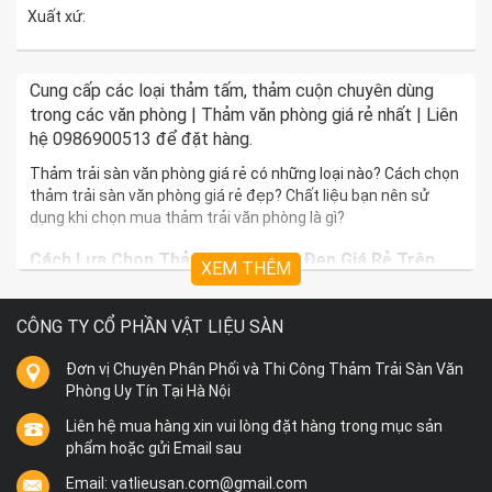
Xuất xứ:
Cung cấp các loại thảm tấm, thảm cuộn chuyên dùng
trong các văn phòng | Thảm văn phòng giá rẻ nhất | Liên
hệ 0986900513 để đặt hàng.
Thảm trải sàn văn phòng giá rẻ có những loại nào? Cách chọn
thảm trải sàn văn phòng giá rẻ đẹp? Chất liệu bạn nên sử
dụng khi chọn mua thảm trải văn phòng là gì?
Cách Lựa Chọn Thảm Văn Phòng Đẹp Giá Rẻ Trên
XEM THÊM
Thị Trường
Văn phòng không chỉ là nơi làm việc, là nơi tiếp đón các vị
CÔNG TY CỔ PHẦN VẬT LIỆU SÀN
khách hàng, nó còn là bộ mặt thương hiệu của cả doanh
nghiệp nữa. Chính vì vậy, một văn phòng sang trọng, có điểm
Đơn vị Chuyên Phân Phối và Thi Công Thảm Trải Sàn Văn
nhấn và dấu ấn riêng luôn là vấn đề được nhiều người quan
Phòng Uy Tín Tại Hà Nội
tâm.
Liên hệ mua hàng xin vui lòng đặt hàng trong mục sản
Sử dụng thảm trải sàn đang là xu hướng được nhiều văn
phẩm hoặc gửi Email sau
phòng lựa chọn. Sử dụng thảm trải sàn vừa phát huy được
tác dụng thẩm mỹ, mang đến cảm giác ấm cúng, gần gũi, lại
Email: vatlieusan.com@gmail.com