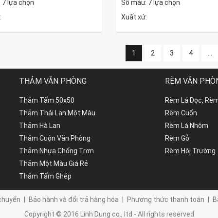
 7 lựa chọn
Số màu: 7 lựa chọn
:
Xuất xứ:
1
2
3
4
...
THẢM VĂN PHÒNG
RÈM VĂN PHÒ
Thảm Tấm 50x50
Rèm Lá Dọc, Rè
Thảm Thái Lan Một Màu
Rèm Cuốn
Thảm Hà Lan
Rèm Lá Nhôm
Thảm Cuộn Văn Phòng
Rèm Gỗ
Thảm Nhựa Chống Trơn
Rèm Hội Trường
Thảm Một Màu Giá Rẻ
Thảm Tấm Ghép
chuyển
|
Bảo hành và đổi trả hàng hóa
|
Phương thức thanh toán
|
B
Copyright © 2016 Linh Dung co., ltd - All rights reserved