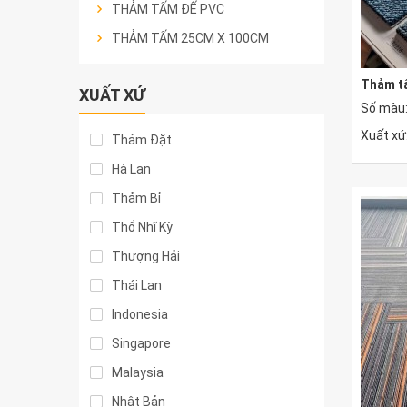
THẢM TẤM ĐẾ PVC
THẢM TẤM 25CM X 100CM
Thảm t
XUẤT XỨ
Số màu:
Xuất xứ
Thảm Đặt
Hà Lan
Thảm Bỉ
Thổ Nhĩ Kỳ
Thượng Hải
Thái Lan
Indonesia
Singapore
Malaysia
Nhật Bản