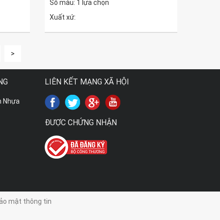
Số màu: 1 lựa chọn
Xuất xứ:
>
NG
LIÊN KẾT MẠNG XÃ HỘI
m Nhựa
ĐƯỢC CHỨNG NHẬN
ảo mật thông tin