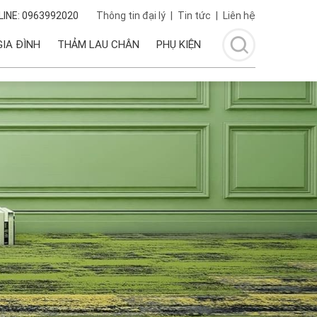
INE: 0963992020
Thông tin đại lý
|
Tin tức
|
Liên hệ
IA ĐÌNH
THẢM LAU CHÂN
PHỤ KIỆN