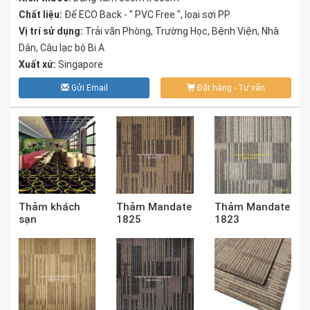
Chất liệu:
Đế ECO Back - " PVC Free ", loại sợi PP
Vị trí sử dụng:
Trải văn Phòng, Trường Học, Bệnh Viện, Nhà
Dân, Câu lạc bộ Bi A
Xuất xứ:
Singapore
Gửi Email
Đặt hàng - Tư vấn
Thảm khách
Thảm Mandate
Thảm Mandate
sạn
1825
1823