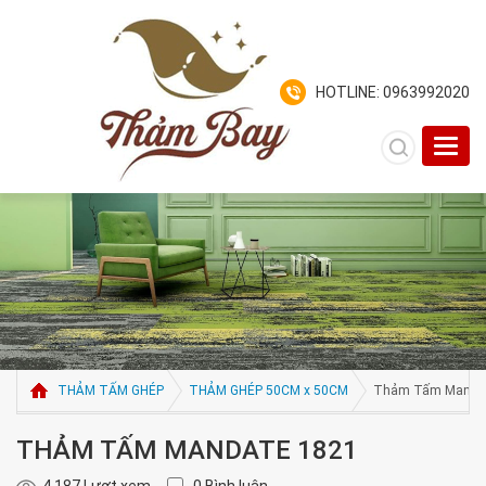
HOTLINE: 0963992020
Toggl
navig
THẢM TẤM GHÉP
THẢM GHÉP 50CM x 50CM
Thảm Tấm Manta
THẢM TẤM MANDATE 1821