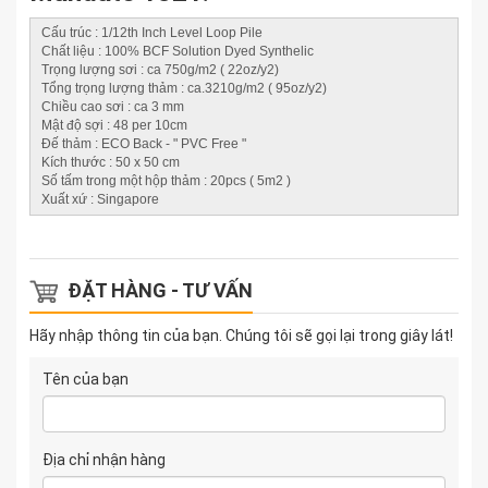
Cấu trúc : 1/12th Inch Level Loop Pile
Chất liệu : 100% BCF Solution Dyed Synthelic
Trọng lượng sơi : ca 750g/m2 ( 22oz/y2)
Tổng trọng lượng thảm : ca.3210g/m2 ( 95oz/y2)
Chiều cao sơi : ca 3 mm
Mật độ sợi : 48 per 10cm
Đế thảm : ECO Back - " PVC Free "
Kích thước : 50 x 50 cm
Số tấm trong một hộp thảm : 20pcs ( 5m2 )
Xuất xứ : Singapore
ĐẶT HÀNG - TƯ VẤN
Hãy nhập thông tin của bạn. Chúng tôi sẽ gọi lại trong giây lát!
Tên của bạn
Địa chỉ nhận hàng