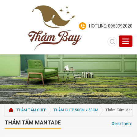
HOTLINE: 0963992020
Toggl
navig
THẢM TẤM GHÉP
THẢM GHÉP 50CM x 50CM
Thảm Tấm Manta
THẢM TẤM MANTADE
Xem thêm