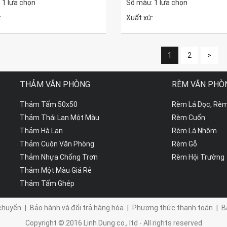
 1 lựa chọn
Số màu: 1 lựa chọn
:
Xuất xứ:
1
2
>
THẢM VĂN PHÒNG
RÈM VĂN PHÒ
Thảm Tấm 50x50
Rèm Lá Dọc, Rè
Thảm Thái Lan Một Màu
Rèm Cuốn
Thảm Hà Lan
Rèm Lá Nhôm
Thảm Cuộn Văn Phòng
Rèm Gỗ
Thảm Nhựa Chống Trơn
Rèm Hội Trường
Thảm Một Màu Giá Rẻ
Thảm Tấm Ghép
chuyển
|
Bảo hành và đổi trả hàng hóa
|
Phương thức thanh toán
|
B
Copyright © 2016 Linh Dung co., ltd - All rights reserved