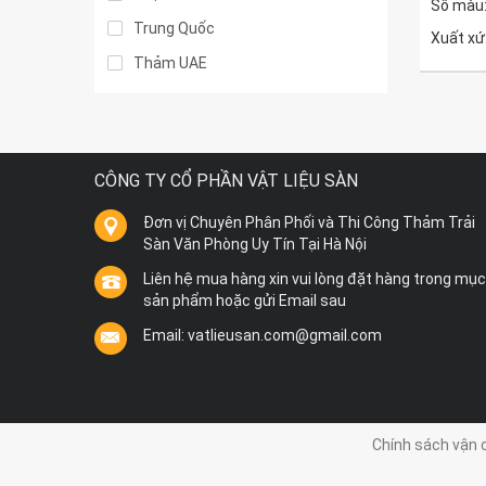
Số màu:
Trung Quốc
Xuất xứ
Thảm UAE
CÔNG TY CỔ PHẦN VẬT LIỆU SÀN
Đơn vị Chuyên Phân Phối và Thi Công Thảm Trải
Sàn Văn Phòng Uy Tín Tại Hà Nội
Liên hệ mua hàng xin vui lòng đặt hàng trong mục
sản phẩm hoặc gửi Email sau
Email: vatlieusan.com@gmail.com
Chính sách vận 