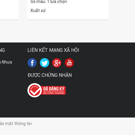
Số màu: 1 lựa chọn
Xuất xứ:
NG
LIÊN KẾT MẠNG XÃ HỘI
m Nhựa
ĐƯỢC CHỨNG NHẬN
ảo mật thông tin