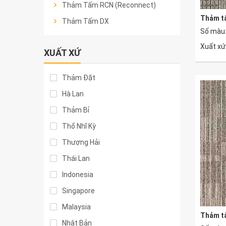
Thảm Tấm RCN (Reconnect)
Thảm t
Thảm Tấm DX
Số màu:
Xuất xứ
XUẤT XỨ
Thảm Đặt
Hà Lan
Thảm Bỉ
Thổ Nhĩ Kỳ
Thượng Hải
Thái Lan
Indonesia
Singapore
Malaysia
Thảm t
Nhật Bản