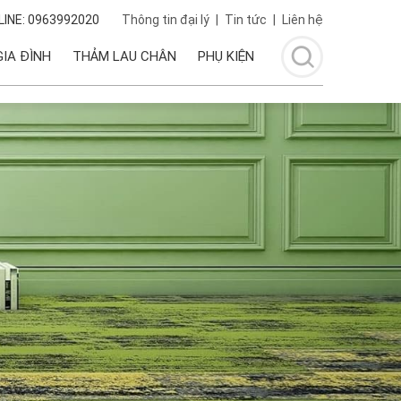
INE: 0963992020
Thông tin đại lý
|
Tin tức
|
Liên hệ
IA ĐÌNH
THẢM LAU CHÂN
PHỤ KIỆN