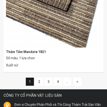
Thảm Tấm Mandate 1821
Số màu: 1 lựa chọn
Xuất xứ:
1
2
3
4
...
>
CÔNG TY CỔ PHẦN VẬT LIỆU SÀN
Đơn vị Chuyên Phân Phối và Thi Công Thảm Trải Sàn Văn