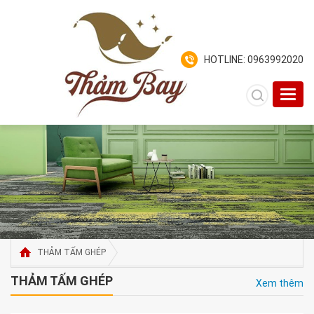
HOTLINE: 0963992020
Toggl
navig
THẢM TẤM GHÉP
THẢM TẤM GHÉP
Xem thêm