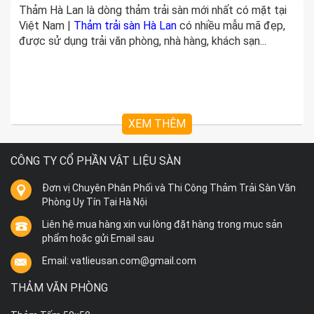
Thảm Hà Lan là dòng thảm trải sàn mới nhất có mặt tại
Việt Nam |
Thảm trải sàn Hà Lan
có nhiều mẫu mã đẹp,
được sử dụng trải văn phòng, nhà hàng, khách sạn...
XEM THÊM
CÔNG TY CỔ PHẦN VẬT LIỆU SÀN
Đơn vị Chuyên Phân Phối và Thi Công Thảm Trải Sàn Văn
Phòng Uy Tín Tại Hà Nội
Liên hệ mua hàng xin vui lòng đặt hàng trong mục sản
phẩm hoặc gửi Email sau
Email: vatlieusan.com@gmail.com
THẢM VĂN PHÒNG