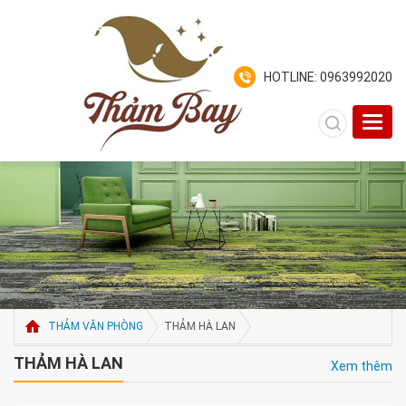
HOTLINE: 0963992020
Toggl
navig
THẢM VĂN PHÒNG
THẢM HÀ LAN
THẢM HÀ LAN
Xem thêm