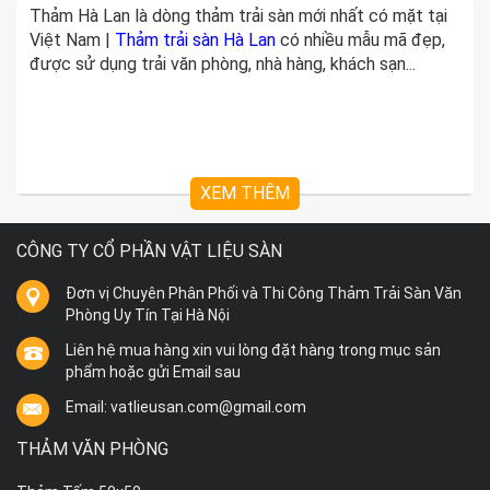
Thảm Hà Lan là dòng thảm trải sàn mới nhất có mặt tại
Việt Nam |
Thảm trải sàn Hà Lan
có nhiều mẫu mã đẹp,
được sử dụng trải văn phòng, nhà hàng, khách sạn...
XEM THÊM
CÔNG TY CỔ PHẦN VẬT LIỆU SÀN
Đơn vị Chuyên Phân Phối và Thi Công Thảm Trải Sàn Văn
Phòng Uy Tín Tại Hà Nội
Liên hệ mua hàng xin vui lòng đặt hàng trong mục sản
phẩm hoặc gửi Email sau
Email: vatlieusan.com@gmail.com
THẢM VĂN PHÒNG