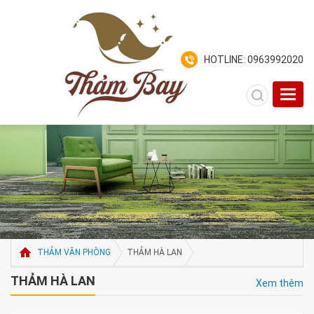
HOTLINE: 0963992020
Toggl
navig
THẢM VĂN PHÒNG
THẢM HÀ LAN
THẢM HÀ LAN
Xem thêm