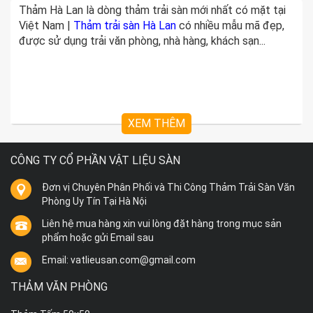
Thảm Hà Lan là dòng thảm trải sàn mới nhất có mặt tại
Việt Nam |
Thảm trải sàn Hà Lan
có nhiều mẫu mã đẹp,
được sử dụng trải văn phòng, nhà hàng, khách sạn...
XEM THÊM
CÔNG TY CỔ PHẦN VẬT LIỆU SÀN
Đơn vị Chuyên Phân Phối và Thi Công Thảm Trải Sàn Văn
Phòng Uy Tín Tại Hà Nội
Liên hệ mua hàng xin vui lòng đặt hàng trong mục sản
phẩm hoặc gửi Email sau
Email: vatlieusan.com@gmail.com
THẢM VĂN PHÒNG