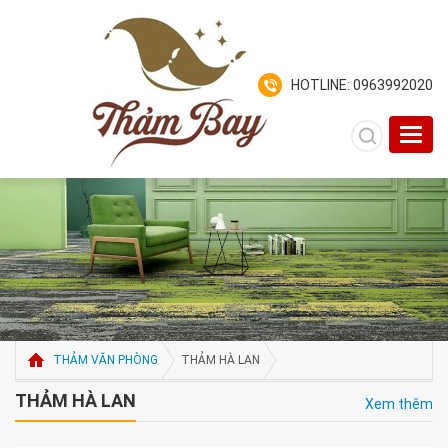
HOTLINE: 0963992020
Toggl
navig
THẢM VĂN PHÒNG
THẢM HÀ LAN
THẢM HÀ LAN
Xem thêm