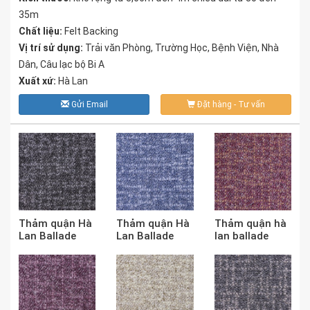
35m
Chất liệu:
Felt Backing
Vị trí sử dụng:
Trải văn Phòng, Trường Học, Bệnh Viện, Nhà
Dân, Câu lạc bộ Bi A
Xuất xứ:
Hà Lan
Gửi Email
Đặt hàng - Tư vấn
Thảm quận Hà
Thảm quận Hà
Thảm quận hà
Lan Ballade
Lan Ballade
lan ballade
5858
5835
5848