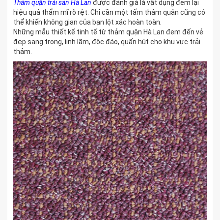
Thảm quận trải sàn Hà Lan
được đánh giá là vật dụng đem lại
hiệu quả thẩm mĩ rõ rệt. Chỉ cần một tấm thảm quân cũng có
thể khiến không gian của bạn lột xác hoàn toàn.
Những mẫu thiết kế tinh tế từ thảm quận Hà Lan đem đến vẻ
đẹp sang trọng, lịnh lãm, độc đáo, quấn hút cho khu vực trải
thảm.