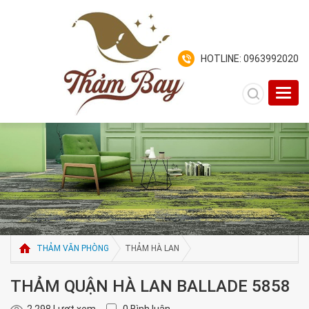
HOTLINE: 0963992020
Toggl
navig
THẢM VĂN PHÒNG
THẢM HÀ LAN
THẢM QUẬN HÀ LAN BALLADE 5858