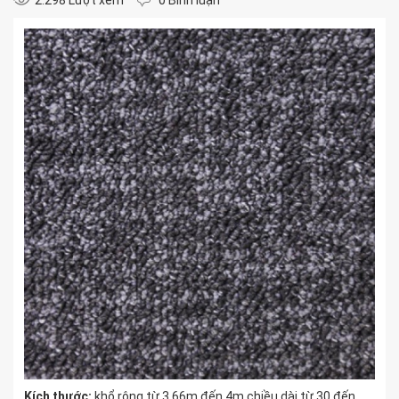
2.298 Lượt xem
0 Bình luận
Kích thước:
khổ rộng từ 3,66m đến 4m chiều dài từ 30 đến