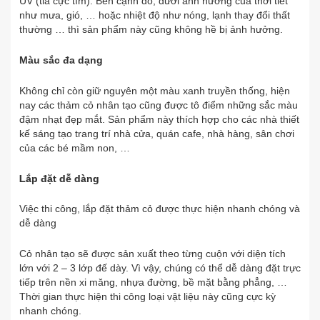
UV (tia cực tím). Bên cạnh đó, dưới ảnh hưởng của thời tiết
như mưa, gió, … hoặc nhiệt độ như nóng, lạnh thay đổi thất
thường … thì sản phẩm này cũng không hề bị ảnh hưởng.
Màu sắc đa dạng
Không chỉ còn giữ nguyên một màu xanh truyền thống, hiện
nay các thảm cỏ nhân tạo cũng được tô điểm những sắc màu
đậm nhạt đẹp mắt. Sản phẩm này thích hợp cho các nhà thiết
kế sáng tạo trang trí nhà cửa, quán cafe, nhà hàng, sân chơi
của các bé mầm non, …
Lắp đặt dễ dàng
Việc thi công, lắp đặt thảm cỏ được thực hiện nhanh chóng và
dễ dàng
Cỏ nhân tạo sẽ được sản xuất theo từng cuộn với diện tích
lớn với 2 – 3 lớp đế dày. Vì vậy, chúng có thể dễ dàng đặt trực
tiếp trên nền xi măng, nhựa đường, bề mặt bằng phẳng, …
Thời gian thực hiện thi công loại vật liệu này cũng cực kỳ
nhanh chóng.