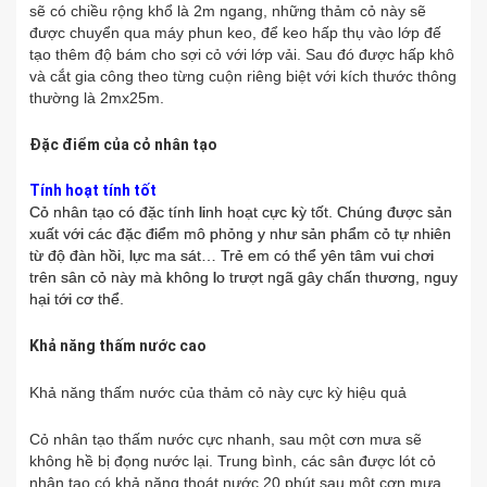
sẽ có chiều rộng khổ là 2m ngang, những thảm cỏ này sẽ
được chuyển qua máy phun keo, để keo hấp thụ vào lớp đế
tạo thêm độ bám cho sợi cỏ với lớp vải. Sau đó được hấp khô
và cắt gia công theo từng cuộn riêng biệt với kích thước thông
thường là 2mx25m.
Đặc điểm của cỏ nhân tạo
Tính hoạt tính tốt
Cỏ nhân tạo có đặc tính linh hoạt cực kỳ tốt. Chúng được sản
xuất với các đặc điểm mô phỏng y như sản phẩm cỏ tự nhiên
từ độ đàn hồi, lực ma sát… Trẻ em có thể yên tâm vui chơi
trên sân cỏ này mà không lo trượt ngã gây chấn thương, nguy
hại tới cơ thể.
Khả năng thấm nước cao
Khả năng thấm nước của thảm cỏ này cực kỳ hiệu quả
Cỏ nhân tạo thấm nước cực nhanh, sau một cơn mưa sẽ
không hề bị đọng nước lại. Trung bình, các sân được lót cỏ
nhân tạo có khả năng thoát nước 20 phút sau một cơn mưa.