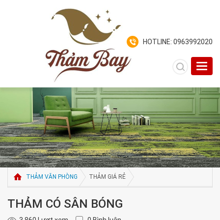
HOTLINE: 0963992020
Toggl
navig
THẢM VĂN PHÒNG
THẢM GIÁ RẺ
THẢM CÓ SÂN BÓNG