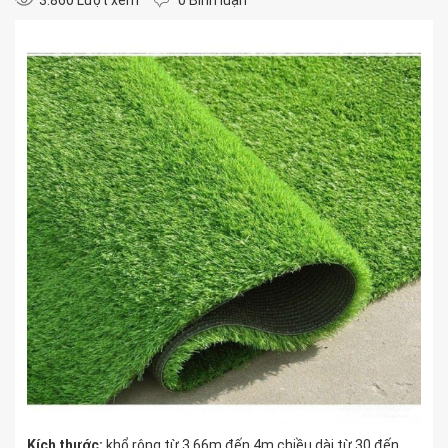
3.860 Lượt xem
0 Bình luận
Kích thước:
khổ rộng từ 3,66m đến 4m chiều dài từ 30 đến