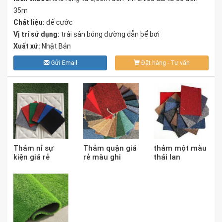
35m
Chất liệu:
đế cước
Vị trí sử dụng:
trải sân bóng đường dẫn bể bơi
Xuất xứ:
Nhật Bản
Gửi Email
Đặt hàng - Tư vấn
Thảm nỉ sự
Thảm quận giá
thảm một màu
kiện giá rẻ
rẻ màu ghi
thái lan