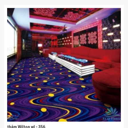
thảm Wilton wl - 356