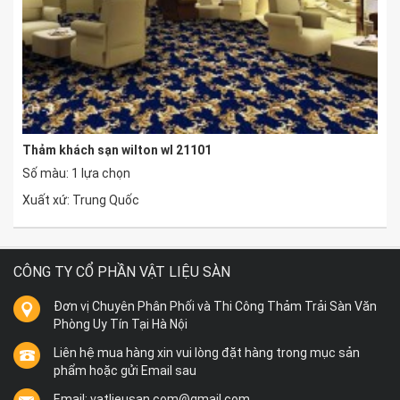
Thảm khách sạn wilton wl 21101
Số màu: 1 lựa chọn
Xuất xứ: Trung Quốc
CÔNG TY CỔ PHẦN VẬT LIỆU SÀN
Đơn vị Chuyên Phân Phối và Thi Công Thảm Trải Sàn Văn
Phòng Uy Tín Tại Hà Nội
Liên hệ mua hàng xin vui lòng đặt hàng trong mục sản
phẩm hoặc gửi Email sau
Email: vatlieusan.com@gmail.com