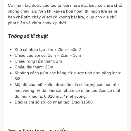
Cỏ nhân tạo được cấu tạo từ loại nhựa đặc biệt, có chứa chất
chống cháy lan. Nên khi xảy ra hỏa hoạn thì ngọn lửa sẽ bị
hạn chế sức cháy vì sợi cỏ không bắt lửa, giúp cho gia chủ
phát hiện và chữa cháy kịp thời.
Thông số kĩ thuật
Khổ cỏ nhân tạo: 2m x 25m = 50m2
Chiều cao sợi cỏ: 1cm – 2cm – 3cm
Chiều rộng tấm thảm: 2m
Chiều dài thảm: 25m
Khoảng cách giữa các hàng cỏ: được tính đơn bằng inch:
3/8
Mật độ của mũi khâu: được tính là số lượng cụm cỏ trên
mét vuông. Ví dụ như sản phẩm cỏ nhân tạo 2cm có mật
độ mũi khâu là: 8,820 mũi / mét vuông.
Dtex là chỉ số sợi cỏ nhân tạo: Dtex 11500
.