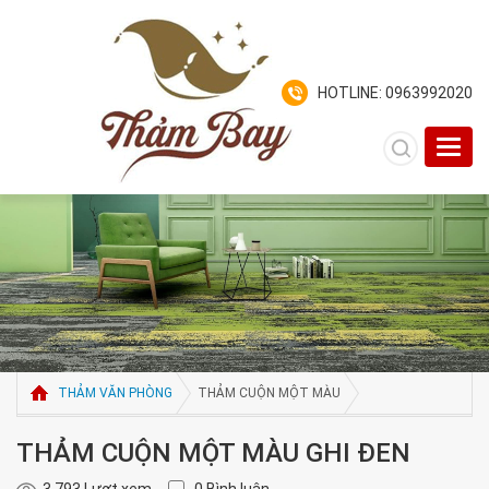
HOTLINE: 0963992020
Toggl
navig
THẢM VĂN PHÒNG
THẢM CUỘN MỘT MÀU
THẢM CUỘN MỘT MÀU GHI ĐEN