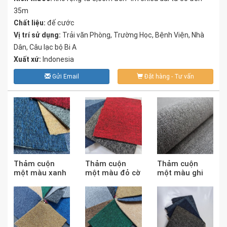
35m
Chất liệu:
đế cước
Vị trí sử dụng:
Trải văn Phòng, Trường Học, Bệnh Viện, Nhà
Dân, Câu lạc bộ Bi A
Xuất xứ:
Indonesia
Gửi Email
Đặt hàng - Tư vấn
Thảm cuộn
Thảm cuộn
Thảm cuộn
một màu xanh
một màu đỏ cờ
một màu ghi
Blue
sáng