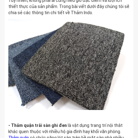
Tuy nhiên, không phải ai cũng hiểu giõ đặc điểm và lượi ích
thiết thực của sản phẩm. Trong bài viết dưới đây chúng tôi sẽ
chia sẻ các thông tin chi tiết về Thảm Indo.
- Th
ả
m qu
ậ
n tr
ả
i sàn ghi
đen
là vật dụng trang trí nội thât
khác quen thuộc với nhiều hộ gia đình hay khối văn phòng.
Th
ả
m qu
ậ
n
có chức năng lót sàn trên bề mặt sàn nhà nhiều