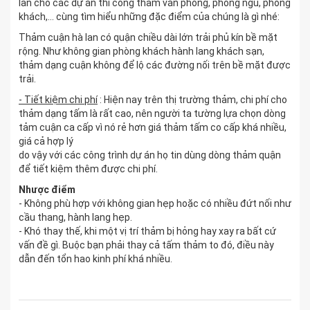
lan cho các dự án thi công thảm văn phòng, phòng ngủ, phòng
khách,... cùng tìm hiểu những đặc điểm của chúng là gì nhé:
Thảm cuận hà lan có quận chiều dài lớn trải phủ kín bề mặt
rộng. Như không gian phòng khách hành lang khách sạn,
thảm dạng cuận không để lộ các đường nối trên bề mặt được
trải.
- Tiết kiệm chi phí
: Hiện nay trên thị trường thảm, chi phí cho
thảm dạng tấm là rất cao, nên người ta tường lựa chọn dòng
tảm cuận ca cấp vì nó rẻ hơn giá thảm tấm co cấp khá nhiều,
giá cả hợp lý
do vậy với các công trình dự án họ tin dùng dòng thảm quận
để tiết kiệm thêm được chi phí.
Nhược điểm
- Không phù hợp với không gian hẹp hoặc có nhiều đứt nối như
cầu thang, hành lang hẹp.
- Khó thay thế, khi một vị trí thảm bị hỏng hay xay ra bất cứ
vấn đề gì. Buộc bạn phải thay cả tấm thảm to đó, điều này
dẫn đến tổn hao kinh phí khá nhiều.